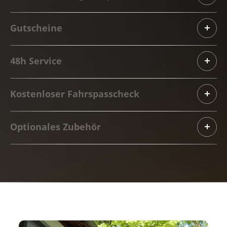
Gutscheine
48h Service
Kostenloser Fahrspasscheck
Optionales Zubehör