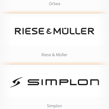
Orbea
Riese & Müller
Simplon