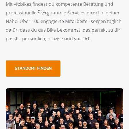
Mit vit:bikes findest du kompetente Beratung und
professionelle Ergonomie-Services direkt in deiner
Nähe. Über 100 engagierte Mitarbeiter sorgen täglich
dafür, dass du das Bike bekommst, das perfekt zu dir
passt – persönlich, präzise und vor Ort.
STANDORT FINDEN