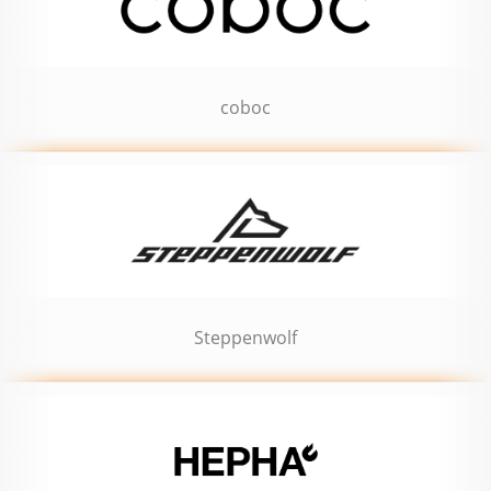
coboc
Steppenwolf