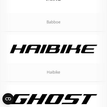
Babboe
Haibike