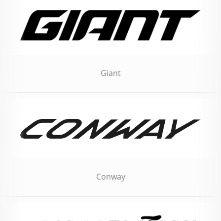
Giant
Conway