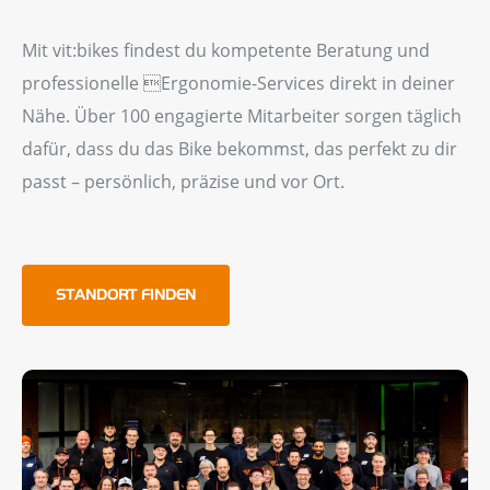
Mit vit:bikes findest du kompetente Beratung und
professionelle Ergonomie-Services direkt in deiner
Nähe. Über 100 engagierte Mitarbeiter sorgen täglich
dafür, dass du das Bike bekommst, das perfekt zu dir
passt – persönlich, präzise und vor Ort.
STANDORT FINDEN