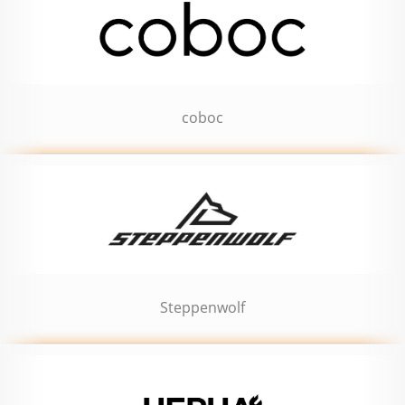
coboc
Steppenwolf