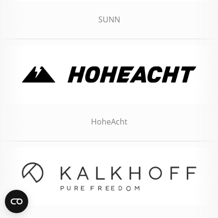
SUNN
HoheAcht