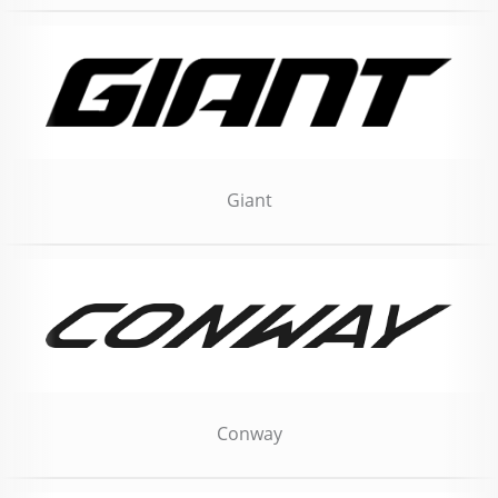
Giant
Conway