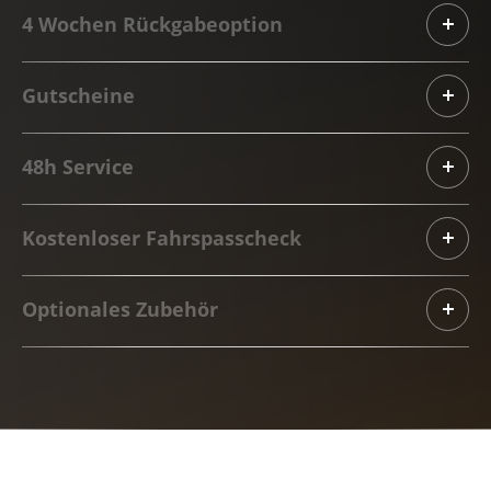
4 Wochen Rückgabeoption
Gutscheine
48h Service
Kostenloser Fahrspasscheck
Optionales Zubehör