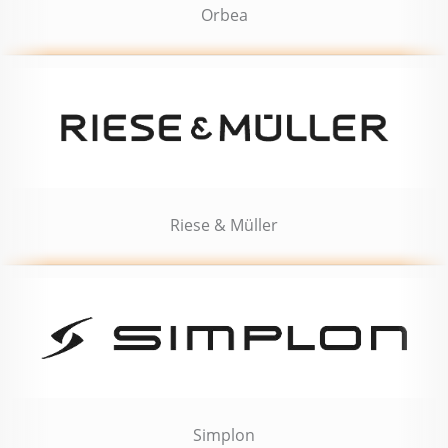
Orbea
Riese & Müller
Simplon