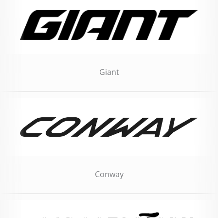
Giant
Conway