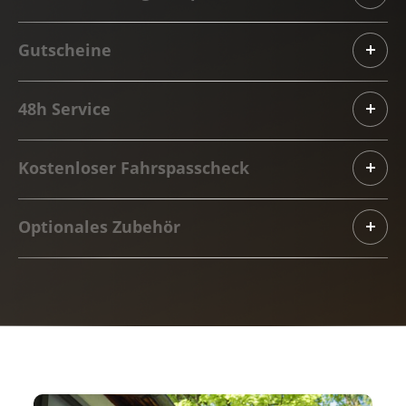
Gutscheine
48h Service
Kostenloser Fahrspasscheck
Optionales Zubehör