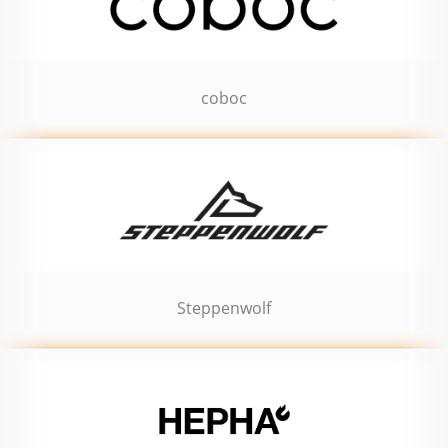
coboc
Steppenwolf