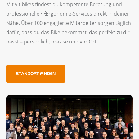
Mit vit:bikes findest du kompetente Beratung und
professionelle Ergonomie-Services direkt in deiner
Nähe. Über 100 engagierte Mitarbeiter sorgen täglich
dafür, dass du das Bike bekommst, das perfekt zu dir
passt – persönlich, präzise und vor Ort.
STANDORT FINDEN