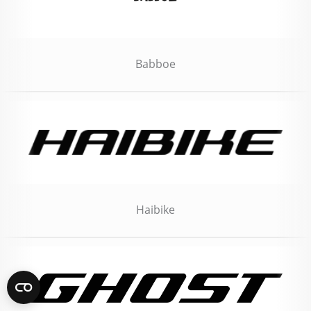
Babboe
Haibike