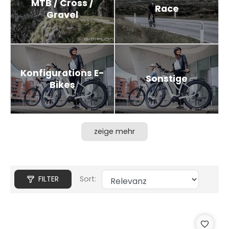
MTB / Cross /
Race
Gravel
Konfigurations E-
Sonstige
Bikes
zeige mehr
FILTER
Sort: