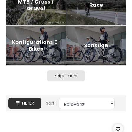
MTB / Cross /
Race
Gravel
Konfigurations E-
Sonstige
Bikes
zeige mehr
FILTER
Sort: