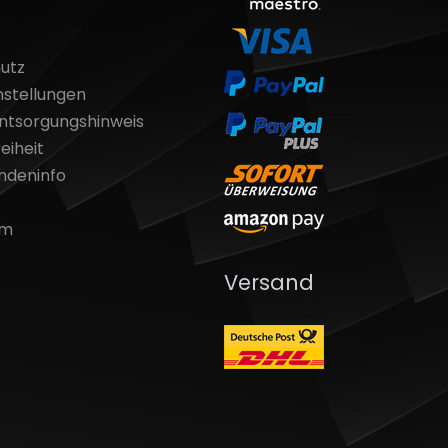
utz
nstellungen
entsorgungshinweis
eiheit
ndeninfo
um
Versand