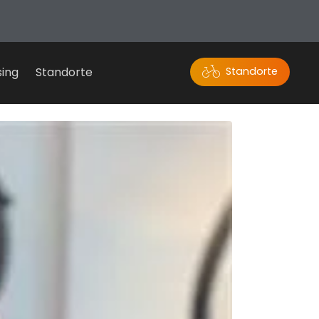
sing
Standorte
Standorte