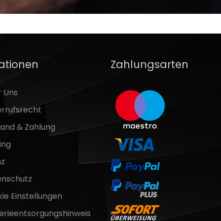
ationen
Zahlungsarten
r Uns
rrufsrecht
and & Zahlung
ing
nz
enschutz
ie Einstellungen
erieentsorgungshinweis