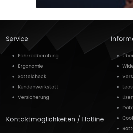
Service
Inform
Fahrradberatung
Übe
Ergonomie
Wide
Sattelcheck
Vers
Kundenwerkstatt
Leas
Versicherung
Lize
Dat
Cook
Kontaktmöglichkeiten / Hotline
Batt