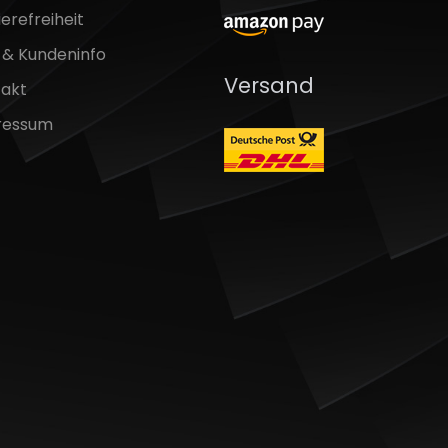
ierefreiheit
& Kundeninfo
Versand
takt
ressum