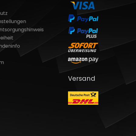
utz
nstellungen
entsorgungshinweis
eiheit
ndeninfo
um
Versand