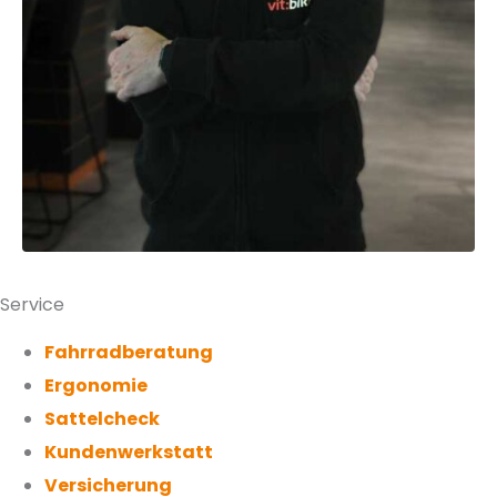
Service
Fahrradberatung
Ergonomie
Sattelcheck
Kundenwerkstatt
Versicherung