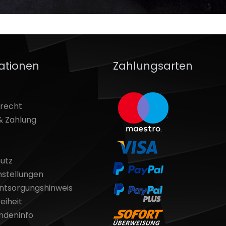
ationen
Zahlungsarten
srecht
& Zahlung
utz
nstellungen
entsorgungshinweis
eiheit
ndeninfo