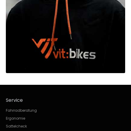
Service
Fahrradberatung
Ergonomie
Sattelcheck