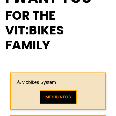
FOR THE
VIT:BIKES
FAMILY
🚴 ️vit:bikes System
MEHR INFOS