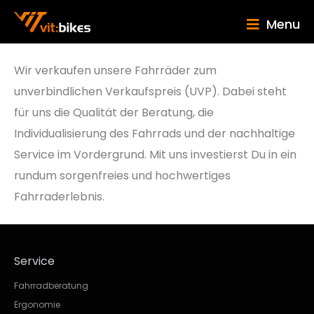
Menu
Wir verkaufen unsere Fahrräder zum
unverbindlichen Verkaufspreis (UVP). Dabei steht
für uns die Qualität der Beratung, die
Individualisierung des Fahrrads und der nachhaltige
Service im Vordergrund. Mit uns investierst Du in ein
rundum sorgenfreies und hochwertiges
Fahrraderlebnis.
Service
Fahrradberatung
Ergonomie