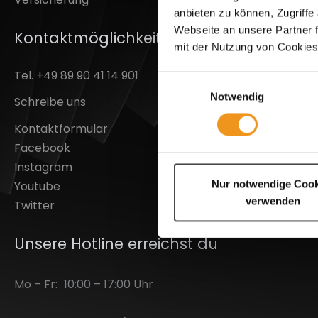
anbieten zu können, Zugriffe
Datensch
Webseite an unsere Partner f
Kontaktmöglichkeiten / Hotline
Cookie Ei
mit der Nutzung von Cookies
Batterie
Tel. +49 89 90 41 14 901
Barrierefr
Einwilligungsauswahl
AGB & Ku
Notwendig
Schreibe uns
Kontakt
Kontaktformular
Impress
Facebook
Instagram
Nur notwendige Cook
Youtube
verwenden
Twitter
Unsere Hotline erreichst du
Mo – Fr:
10:00 – 17:00 Uhr