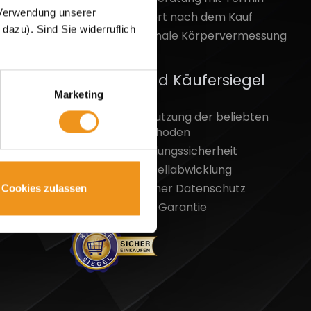
r Verwendung unserer
Bester Support nach dem Kauf
azu). Sind Sie widerruflich
Dreidimensionale Körpervermessung
Händlerbund Käufersiegel
Marketing
Kostenlose Nutzung der beliebten
Zahlungsmethoden
100%-ige Zahlungssicherheit
Schnelle Bestellabwicklung
Größtmöglicher Datenschutz
Cookies zulassen
Geld-zurück-Garantie