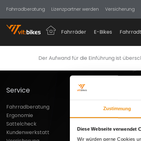
Fahrradberatung
Lizenzpartner werden
Versicherung
Fahrräder
E-Bikes
Fahrradt
Der Aufwand für die Einführung ist übersc
Service
Inform
Fahrradberatung
Über Uns
Zustimmung
Ergonomie
Widerruf
Sattelcheck
Versand 
Diese Webseite verwendet 
Kundenwerkstatt
Leasing
Wir würden gerne Cookies un
Versicherung
Lizenz