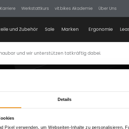
Karriere
Werkstattkurs
vit:bikes Akademie
Über Uns
eile und Zubehör
Sale
Marken
Ergonomie
Lea
haubar und wir unterstützen tatkräftig dabei.
ationen
Zahlungsarten
Details
srecht
& Zahlung
Cookies
d Pixel verwenden, um Webseiten-Inhalte zu personalisieren, Fu