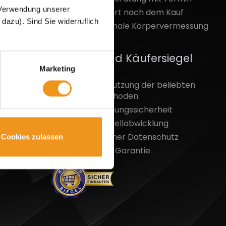
r Verwendung unserer
Bester Support nach dem Kauf
azu). Sind Sie widerruflich
Dreidimensionale Körpervermessung
Händlerbund Käufersiegel
Marketing
Kostenlose Nutzung der beliebten
Zahlungsmethoden
100%-ige Zahlungssicherheit
Schnelle Bestellabwicklung
Größtmöglicher Datenschutz
Cookies zulassen
Geld-zurück-Garantie