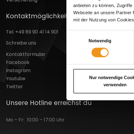
anbieten zu können, Zugriffe
Datensch
Webseite an unsere Partner f
Kontaktmöglichkeiten / Hotline
Cookie Ei
mit der Nutzung von Cookies
Batterie
Tel. +49 89 90 41 14 901
Barrierefr
Einwilligungsauswahl
AGB & Ku
Notwendig
Schreibe uns
Kontakt
Kontaktformular
Impress
Facebook
Instagram
Nur notwendige Cook
Youtube
verwenden
Twitter
Unsere Hotline erreichst du
Mo – Fr:
10:00 – 17:00 Uhr