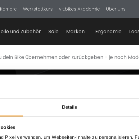
Karriere
Werkstattkurs
vit:bikes Akademie
Über Uns
eile und Zubehör
Sale
Marken
Ergonomie
Lea
u dein Bike übernehmen oder zurückgeben – je nach Mode
ationen
Zahlungsarten
Details
srecht
& Zahlung
Cookies
d Pixel verwenden, um Webseiten-Inhalte zu personalisieren, Fu