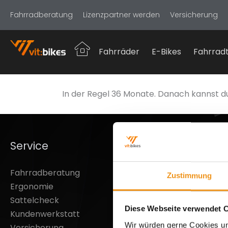
Fahrradberatung
Lizenzpartner werden
Versicherung
Fahrräder
E-Bikes
Fahrradt
In der Regel 36 Monate. Danach kannst d
Service
Inform
Fahrradberatung
Über Uns
Zustimmung
Ergonomie
Widerruf
Sattelcheck
Versand 
Diese Webseite verwendet 
Kundenwerkstatt
Leasing
Wir würden gerne Cookies un
Versicherung
Lizenz