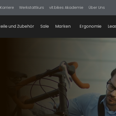
Karriere
Werkstattkurs
vit:bikes Akademie
Über Uns
eile und Zubehör
Sale
Marken
Ergonomie
Lea