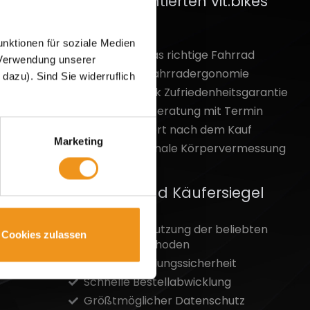
Deine garantierten vit:bikes
Vorteile
nktionen für soziale Medien
Garantiert das richtige Fahrrad
r Verwendung unserer
Individuelle Fahrradergonomie
azu). Sind Sie widerruflich
Risikofrei dank Zufriedenheitsgarantie
Persönliche Beratung mit Termin
Bester Support nach dem Kauf
Marketing
Dreidimensionale Körpervermessung
Händlerbund Käufersiegel
Kostenlose Nutzung der beliebten
Cookies zulassen
Zahlungsmethoden
100%-ige Zahlungssicherheit
Schnelle Bestellabwicklung
Größtmöglicher Datenschutz