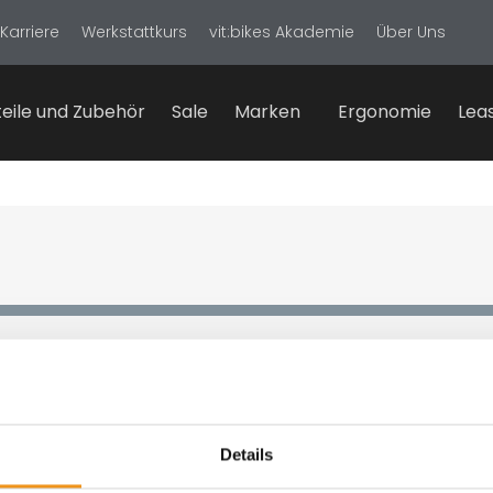
Karriere
Werkstattkurs
vit:bikes Akademie
Über Uns
eile und Zubehör
Sale
Marken
Ergonomie
Lea
Details