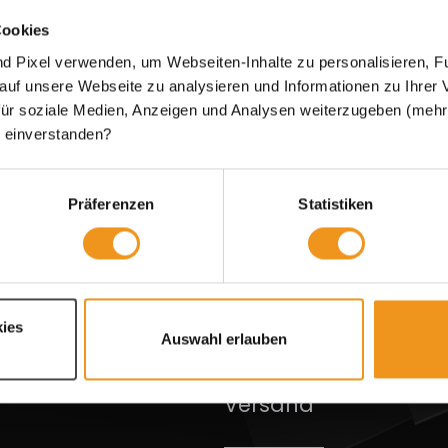
ationen
Zahlungsarten
Cookies
d Pixel verwenden, um Webseiten-Inhalte zu personalisieren, Fu
srecht
 auf unsere Webseite zu analysieren und Informationen zu Ihre
& Zahlung
ür soziale Medien, Anzeigen und Analysen weiterzugeben (mehr d
 einverstanden?
utz
Präferenzen
Statistiken
nstellungen
entsorgungshinweis
eiheit
ndeninfo
ies
Auswahl erlauben
um
Versand