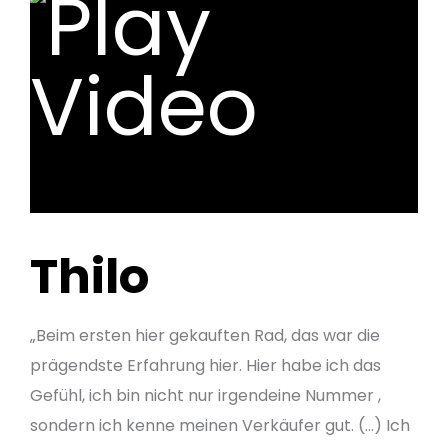
Thilo
„Beim ersten hier gekauften Rad, das war die
prägendste Erfahrung hier. Hier habe ich das
Gefühl, ich bin nicht nur irgendeine Nummer ,
sondern ich kenne meinen Verkäufer gut. (…) Ich