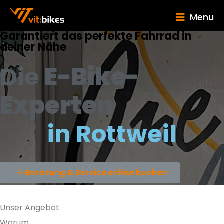
Menu
Garantiert das perfekte Fahrrad in
deiner Nähe
Die
E-Bike-
Experten
in
Rottweil
Beratung & Service online buchen
Unser Angebot
Warum