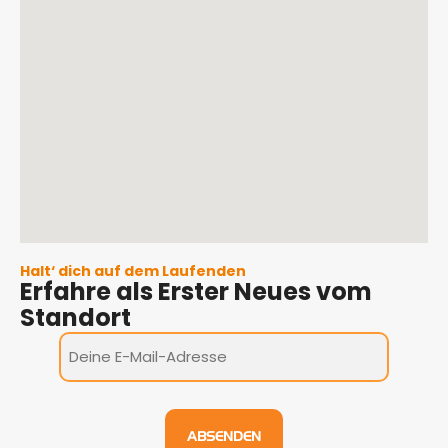
Halt‘ dich auf dem Laufenden
Erfahre als Erster Neues vom
Standort
Erfahre
als
Erster
neues
ABSENDEN