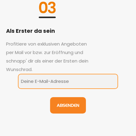
Als Erster da sein
Profitiere von exklusiven Angeboten
per Mail vor bzw. zur Eröffnung und
schnapp' dir als einer der Ersten dein
Wunschrad.
Erfahre
als
Erster
neues
ABSENDEN
vom
Standort