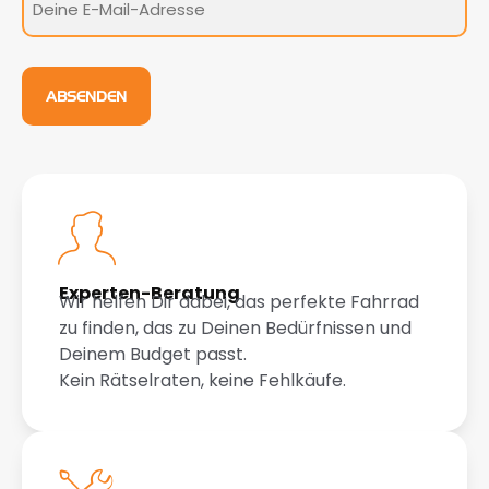
als
Erster
neues
ABSENDEN
vom
Standort
Experten-Beratung
Wir helfen Dir dabei, das perfekte Fahrrad
zu finden, das zu Deinen Bedürfnissen und
Deinem Budget passt.
Kein Rätselraten, keine Fehlkäufe.