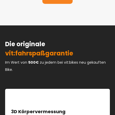
vom
Standort
Die originale
vit:fahrspaßgarantie
Im Wert von
500€
zu jedem bei vit:bikes neu gekauften
Bike.
3D Körpervermessung