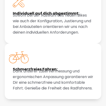
Individuell auf dich abgestimmt:
Sowohl bei der Auswahl des neuen Bikes
wie auch der Konfiguration, Justierung und
bei Anbauteilen orientieren wir uns nach
deinen individuellen Anforderungen.
Schmerzfreies Fahren:
Dank unserer Laservermessung und
ergonomischen Anpassung garantieren wir
Dir eine schmerzfreie und komfortable
Fahrt. Genieße die Freiheit des Radfahrens.