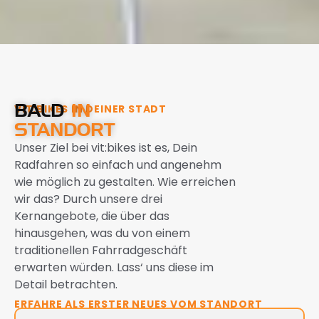
BALD
IN
VIT:BIKES IN DEINER STADT
STANDORT
Unser Ziel bei vit:bikes ist es, Dein
Radfahren so einfach und angenehm
wie möglich zu gestalten. Wie erreichen
wir das? Durch unsere drei
Kernangebote, die über das
hinausgehen, was du von einem
traditionellen Fahrradgeschäft
erwarten würden. Lass‘ uns diese im
Detail betrachten.
ERFAHRE ALS ERSTER NEUES VOM STANDORT
Erfahre