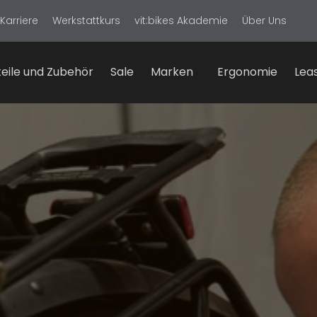
Karriere
Werkstattkurs
vit:bikes Akademie
Über Uns
eile und Zubehör
Sale
Marken
Ergonomie
Lea