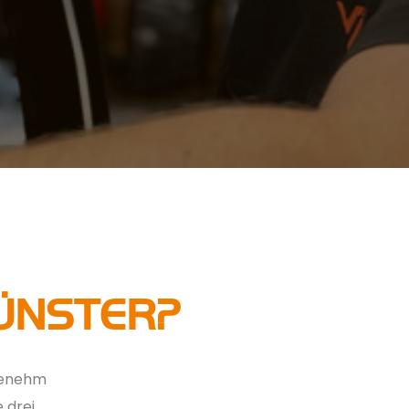
MÜNSTER?
ngenehm
 drei