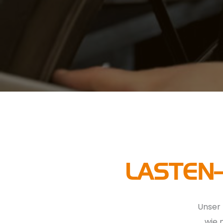
LASTEN-
DEIN VIT:BIKES
Unser 
wie 