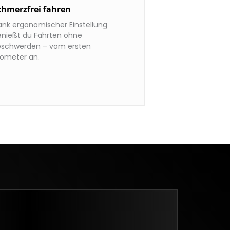
chmerzfrei fahren
ank ergonomischer Einstellung
enießt du Fahrten ohne
eschwerden – vom ersten
lometer an.