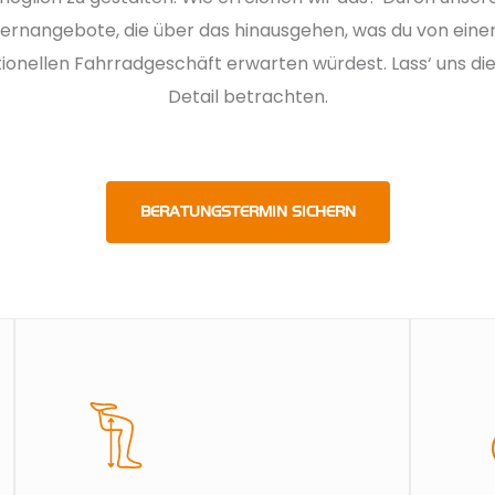
IRAD HUB MÜNST
ernangebote, die über das hinausgehen, was du von ein
tionellen Fahrradgeschäft erwarten würdest. Lass‘ uns di
Detail betrachten.
ner Nähe
BERATUNGSTERMIN SICHERN