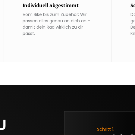
Individuell abgestimmt
S
Vom Bike bis zum Zubehör: Wir
D
passen alles genau an dich an –
g
damit dein Rad wirklich zu dir
B
passt.
Ki
U
Schritt 1.