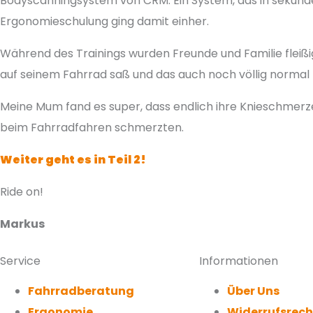
Bodyscanningsystem von CRM. Ein System, das in sekunde
Ergonomieschulung ging damit einher.
Während des Trainings wurden Freunde und Familie fleißig
auf seinem Fahrrad saß und das auch noch völlig normal 
Meine Mum fand es super, dass endlich ihre Knieschmerze
beim Fahrradfahren schmerzten.
Weiter geht es in Teil 2!
Ride on!
Markus
Service
Informationen
Fahrradberatung
Über Uns
Ergonomie
Widerrufsrech