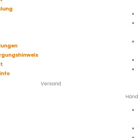
hlung
llungen
orgungshinweis
it
info
Versand
Händ