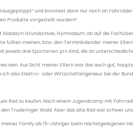
by „rausgeploppt“ und konntest dann nur noch an Fahrräde
euen Produkte vorgestellt wurden?
cht klassisch Grundschule, Gymnasium; ab auf die Fachob
e füllten meinen, bzw. den Terminkalender meiner Eltern
t jeweils drei Sportarten pro Kind, die an unterschiedlic
hes sein. Aus Sicht meiner Eltern war das auch gut, haup
 ich also Elektro- oder Wirtschaftsingenieur bei der Bun
eues Rad zu kaufen. Nach einem Jugendcamp mit Fahrradfa
 den Truderinger Wald. Aber das alte Rad war schwer un
it meiner Family als 15-Jähriger beim nächstgelegenen Hä