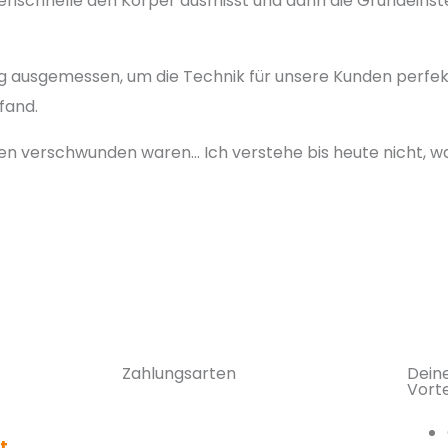
nschnelle den Körper ausmisst und dann die Grundeinstel
 ausgemessen, um die Technik für unsere Kunden perfekt z
fand.
n verschwunden waren… Ich verstehe bis heute nicht, waru
Zahlungsarten
Deine
Vorte
t